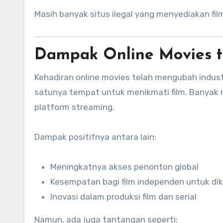
Masih banyak situs ilegal yang menyediakan film
Dampak Online Movies te
Kehadiran online movies telah mengubah industri
satunya tempat untuk menikmati film. Banyak rum
platform streaming.
Dampak positifnya antara lain:
Meningkatnya akses penonton global
Kesempatan bagi film independen untuk dik
Inovasi dalam produksi film dan serial
Namun, ada juga tantangan seperti: