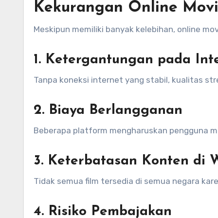
Kekurangan Online Movi
Meskipun memiliki banyak kelebihan, online mo
1.
Ketergantungan pada Int
Tanpa koneksi internet yang stabil, kualitas s
2.
Biaya Berlangganan
Beberapa platform mengharuskan pengguna me
3.
Keterbatasan Konten di W
Tidak semua film tersedia di semua negara kare
4.
Risiko Pembajakan