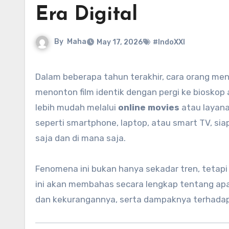
Era Digital
By
Maha
May 17, 2026
#IndoXXI
Dalam beberapa tahun terakhir, cara orang menikmati hiburan telah berubah secara drastis. Jika dulu
menonton film identik dengan pergi ke biosko
lebih mudah melalui
online movies
atau layana
seperti smartphone, laptop, atau smart TV, sia
saja dan di mana saja.
Fenomena ini bukan hanya sekadar tren, tetapi 
ini akan membahas secara lengkap tentang apa
dan kekurangannya, serta dampaknya terhadap 