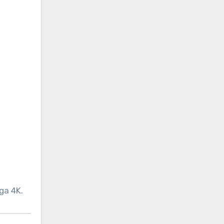
ga 4K.