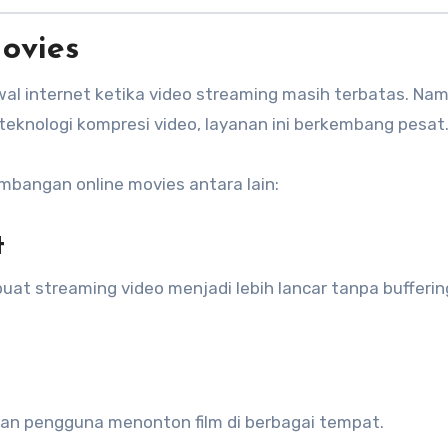
ovies
wal internet ketika video streaming masih terbatas. Na
eknologi kompresi video, layanan ini berkembang pesat
bangan online movies antara lain:
t
at streaming video menjadi lebih lancar tanpa bufferin
an pengguna menonton film di berbagai tempat.