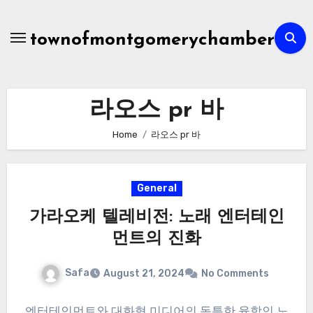
Skip
to
townofmontgomerychamber
content
라오스 pr 바
Home
라오스 pr 바
General
가라오케 텔레비전: 노래 엔터테인
먼트의 진화
Safa
August 21, 2024
No Comments
엔터테인먼트와 대화형 미디어의 독특한 융합인 노