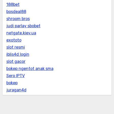
188bet
bosdeal88
shroom bros
judi parlay sbobet
netgate.kiev.ua
exototo
slot resmi
iblis4d login
slot gacor
bokep ngentot anak sma
Sero IPTV
bokep
juragan4d