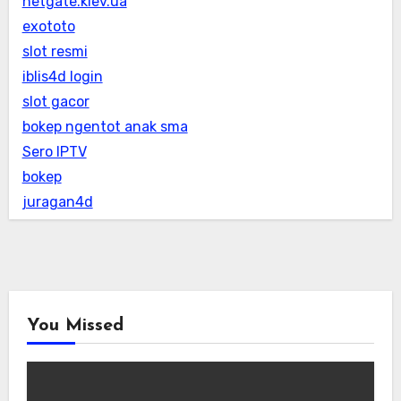
netgate.kiev.ua
exototo
slot resmi
iblis4d login
slot gacor
bokep ngentot anak sma
Sero IPTV
bokep
juragan4d
You Missed